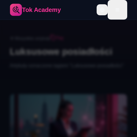
Tok Academy
Toggle language
Tag
Wszystkie artykuły
Luksusowe posiadłości
Artykuły oznaczone tagiem "
Luksusowe posiadłości
"