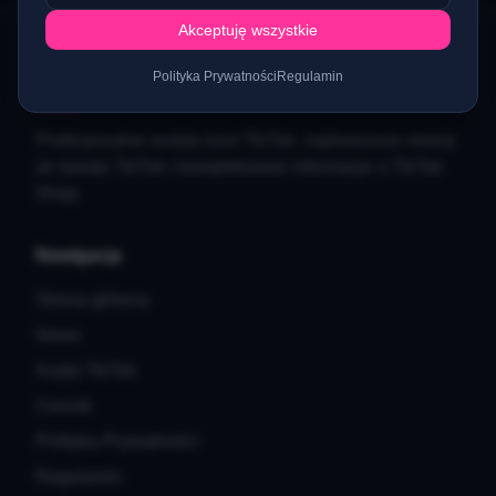
Akceptuję wszystkie
Polityka Prywatności
Regulamin
TokAcademy
Profesjonalne audyty kont TikTok, najświeższe newsy
ze świata TikTok i kompleksowe informacje o TikTok
Shop.
Nawigacja
Strona główna
News
Audyt TikTok
Cennik
Polityka Prywatności
Regulamin