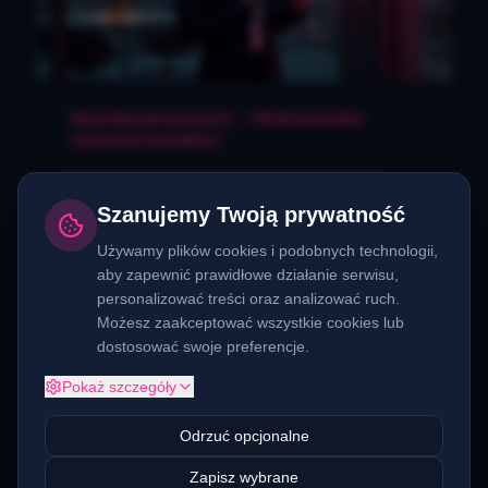
Marketing nieruchomości
TikTok marketing
Luksusowe posiadłości
Poznaj agentów nieruchomości na
TikToku sprzedających warte 20
Szanujemy Twoją prywatność
milionów funtów posiadłości w swoich
Czy luksusowe nieruchomości i dynamiczna
Używamy plików cookies i podobnych technologii,
platforma TikTok mogą iść w parze? Absolutnie!
social mediach
aby zapewnić prawidłowe działanie serwisu,
Przekonaj się, jak agenci nieruchomości
personalizować treści oraz analizować ruch.
wykorzystują potencjał tej aplikacji do sprzedaży
Możesz zaakceptować wszystkie cookies lub
Czytaj więcej
23 marca 2026
posiadłości wartych miliony funtów, rewolucjonizując
dostosować swoje preferencje.
tradycyjny rynek.
Pokaż szczegóły
Odrzuć opcjonalne
Poprzednia
Strona
1
Następna
Zapisz wybrane