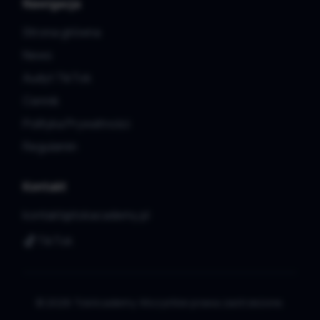
Nawigacja
Strona główna
News
Audyt TikTok
Cennik
Polityka Prywatności
Regulamin
Kontakt
kontakt@tokacademy.pl
TikTok
© 2026 TokAcademy. Wszystkie prawa zastrzeżone.