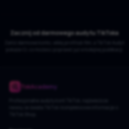
Zacznij od darmowego audytu TikToka
Załóż darmowe konto, wklej profil lub film, a TikTok Audyt
pokaże Ci, co możesz poprawić już w kolejnej publikacji.
TokAcademy
Profesjonalne audyty kont TikTok, najświeższe
newsy ze świata TikTok i kompleksowe informacje o
TikTok Shop.