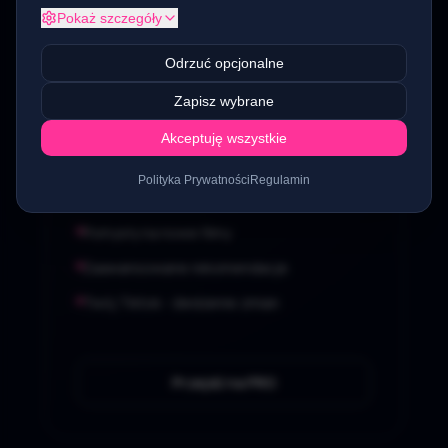
Pokaż szczegóły
99
Odrzuć opcjonalne
zł
Zapisz wybrane
miesięcznie
Akceptuję wszystkie
3000 wyników miesięcznie
Polityka Prywatności
Regulamin
1500 analiz komentarzy
Pomysły na nowe filmy
Zaawansowane rekomendacje
Twój Tiktok - śledzenie zmian
Przejdź na PRO