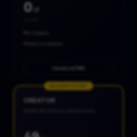
0
zł
na start
50 wyników
Analizy AI wyników
Zacznij od FREE
NAJLEPSZY START
CREATOR
Idealny dla twórców i małych marek.
49