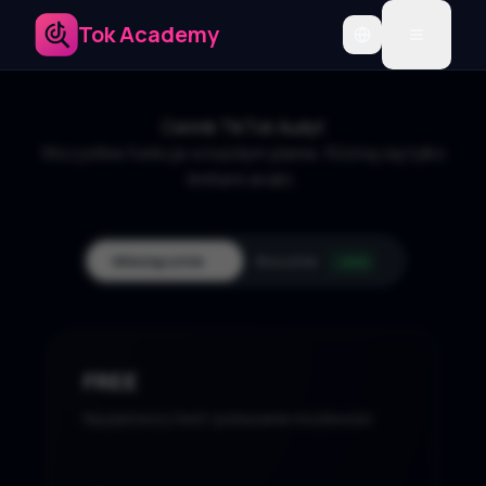
Tok Academy
Toggle language
Cennik TikTok Audyt
Wszystkie funkcje w każdym planie. Różnią się tylko
limitami analiz.
Miesięcznie
Rocznie
-20%
FREE
Na pierwszy test i pokazanie możliwości.