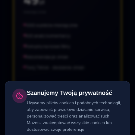
zł
miesięcznie
1000 wyników miesięcznie
500 analiz komentarzy
Pomysły na nowe filmy
Rekomendacje zmian
Twój Tiktok - śledzenie zmian
Wybierz CREATOR
Szanujemy Twoją prywatność
Używamy plików cookies i podobnych technologii,
aby zapewnić prawidłowe działanie serwisu,
personalizować treści oraz analizować ruch.
PRO
Możesz zaakceptować wszystkie cookies lub
dostosować swoje preferencje.
Dla agencji i e-commerce.